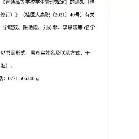
部《普通高等学校学生管理规定》的通知（桂
月修订）》（桂
医大高职〔2021〕40号）有关
、宁晓双、陈艳霞、刘亦菲、李思婕等5名学
议，请以书面形式，署真实姓名及联系方式，于
为准）。
71-5663405。