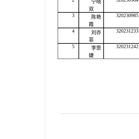
宁晓
双
3
320230985
陈艳
霞
4
320231233
刘亦
菲
5
320231242
李思
婕