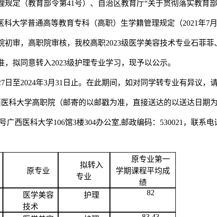
理规定（教育部令第41号）、自治区教育厅“关于贯彻落实教育
西医科大学普通高等教育专科（高职）生学籍管理规定（2021年7
初审，高职院审核，我校高职2023级医学美容技术专业石菲菲
，拟同意转入2023级护理专业学习，现予以公示。
月27日至2024年3月31日止。在此期间，如对同学转专业有异
达广西医科大学高职院（邮寄的以邮戳为准，直接送达的以送达日期
西医科大学106馆3楼304办公室,邮政编码：530021，联系电话：07
原专业第一
拟转入
原专业
学期
课程
平均
成
专业
绩
82
医学美容
护理
技术
83.43