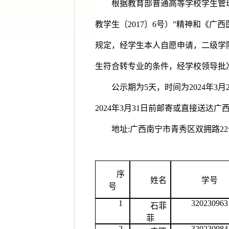
根据教育部普通高等学校学生管
教学生〔2017〕6号）”精神和《广
规定，经学生本人自愿申请，二级学院
生符合转专业的条件，经学校领导批准
公示期为5天，时间为2024年3
2024年3月31日前邮寄或直接送
地址:广西南宁市青秀区双拥路22号广
序
姓名
学号
号
1
320230963
石菲
菲
2
320230984